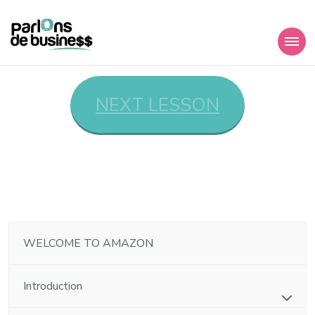
Parlons de
Member’s Area
Business I Amazon
NEXT LESSON
WELCOME TO AMAZON
Introduction